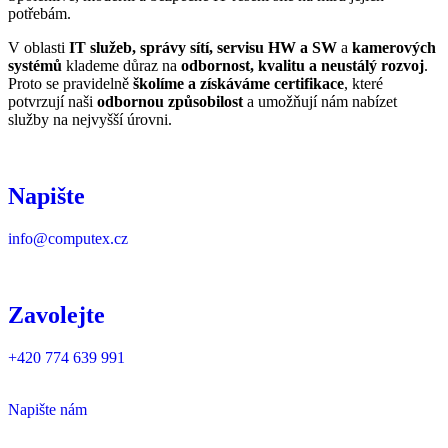
potřebám.
V oblasti
IT služeb, správy sítí, servisu HW a SW
a
kamerových
systémů
klademe důraz na
odbornost, kvalitu a neustálý rozvoj
.
Proto se pravidelně
školíme a získáváme certifikace
, které
potvrzují naši
odbornou způsobilost
a umožňují nám nabízet
služby na nejvyšší úrovni.
Napište
info@computex.cz
Zavolejte
+420 774 639 991
Napište nám