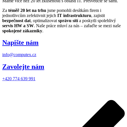
Máme více než 20 let zkušeností s oblasti IT. Přesvědčte se sami.
Za
téměř 20 let na trhu
jsme pomohli desítkám firem i
jednotlivcům zefektivnit jejich
IT infrastrukturu
, zajistit
bezpečnost dat
, optimalizovat
správu sítí
a poskytli spolehlivý
servis HW a SW
. Naše práce mluví za nás – zařaďte se mezi naše
spokojené zákazníky
.
Napište nám
info@computex.cz
Zavolejte nám
+420 774 639 991